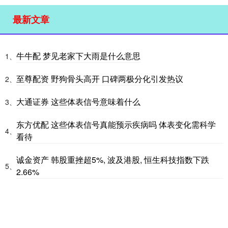
最新文章
牛牛配 梦见老家下大雨是什么意思
1、
至尊配资 野狗骨头高开 口碑两极分化引发热议
2、
大通证券 这些体表信号意味着什么
3、
东方优配 这些体表信号真能预示疾病吗 体表变化需科学
4、
看待
诚金资产 韩股重挫超5%, 波及港股, 恒生科技指数下跌
5、
2.66%