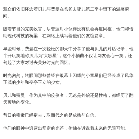
观众们依旧怀念着贝儿与费曼在爸爸去哪儿第二季中留下的温馨瞬
间。
随着节目的完美收官，尽管这对小伙伴没有机会再度同框，他们却借
助现代科技的桥梁，在网络上续写着他们的友谊篇章。
早些时候，费曼在一次轻松的聊天中分享了他与贝儿的对话记录，他
半开玩笑地称贝儿为“大歌星”，这个小插曲不仅让网友会心一笑，还
勾起了大家对过去美好时光的回忆。
时光匆匆，转眼间那些曾经在银幕上闪耀的小童星们已经长成了风华
正茂的少年和亭亭玉立的少女。
贝儿和费曼，作为其中的佼佼者，无论是外貌还是性格，都经历了翻
天覆地的变化。
昔日的稚嫩已经褪去，取而代之的是成熟与自信。
他们的眼神中透露出坚定的光芒，仿佛在诉说着未来的无限可能。