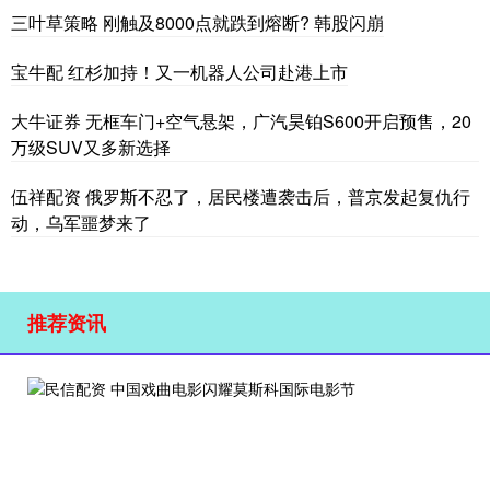
三叶草策略 刚触及8000点就跌到熔断? 韩股闪崩
宝牛配 红杉加持！又一机器人公司赴港上市
大牛证券 无框车门+空气悬架，广汽昊铂S600开启预售，20
万级SUV又多新选择
伍祥配资 俄罗斯不忍了，居民楼遭袭击后，普京发起复仇行
动，乌军噩梦来了
推荐资讯