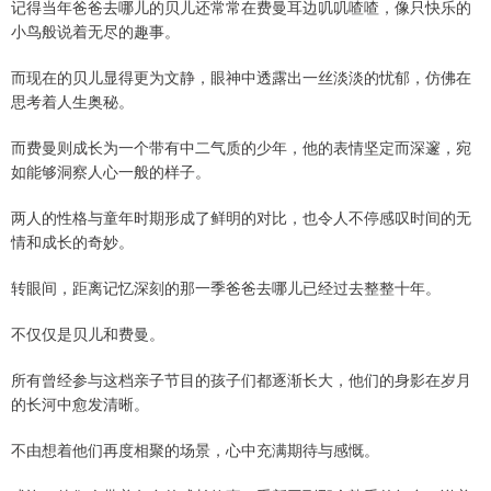
记得当年爸爸去哪儿的贝儿还常常在费曼耳边叽叽喳喳，像只快乐的
小鸟般说着无尽的趣事。
而现在的贝儿显得更为文静，眼神中透露出一丝淡淡的忧郁，仿佛在
思考着人生奥秘。
而费曼则成长为一个带有中二气质的少年，他的表情坚定而深邃，宛
如能够洞察人心一般的样子。
两人的性格与童年时期形成了鲜明的对比，也令人不停感叹时间的无
情和成长的奇妙。
转眼间，距离记忆深刻的那一季爸爸去哪儿已经过去整整十年。
不仅仅是贝儿和费曼。
所有曾经参与这档亲子节目的孩子们都逐渐长大，他们的身影在岁月
的长河中愈发清晰。
不由想着他们再度相聚的场景，心中充满期待与感慨。