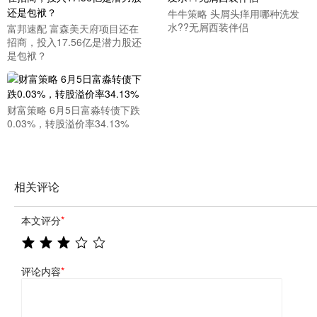
牛牛策略 头屑头痒用哪种洗发
水??无屑西装伴侣
富邦速配 富森美天府项目还在
招商，投入17.56亿是潜力股还
是包袱？
财富策略 6月5日富淼转债下跌
0.03%，转股溢价率34.13%
相关评论
本文评分
*
评论内容
*