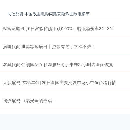
民信配资 中国戏曲电影闪耀莫斯科国际电影节
财富策略 6月5日富淼转债下跌0.03%，转股溢价率34.13%
扬帆优配 世界糖尿病日丨控糖有道，幸福不减！
双融优配 伊朗国际互联网服务将于未来24小时内全面恢复
天弘配资 2025年4月25日全国主要批发市场小带鱼价格行情
蚂蚁配资 《晨光里的书桌》