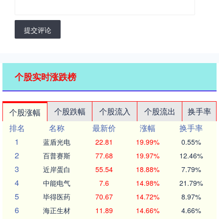
提交评论
个股实时涨跌榜
个股跌幅
个股流入
个股流出
换手率
个股涨幅
排名
名称
最新价
涨幅
换手率
1
蓝盾光电
22.81
19.99%
0.55%
2
百普赛斯
77.68
19.97%
12.46%
3
近岸蛋白
55.54
18.88%
7.79%
4
中能电气
7.6
14.98%
21.79%
5
毕得医药
70.67
14.72%
8.97%
6
海正生材
11.89
14.66%
4.66%