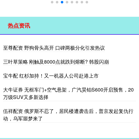
热点资讯
至尊配资 野狗骨头高开 口碑两极分化引发热议
三叶草策略 刚触及8000点就跌到熔断? 韩股闪崩
宝牛配 红杉加持！又一机器人公司赴港上市
大牛证券 无框车门+空气悬架，广汽昊铂S600开启预售，20
万级SUV又多新选择
伍祥配资 俄罗斯不忍了，居民楼遭袭击后，普京发起复仇行
动，乌军噩梦来了