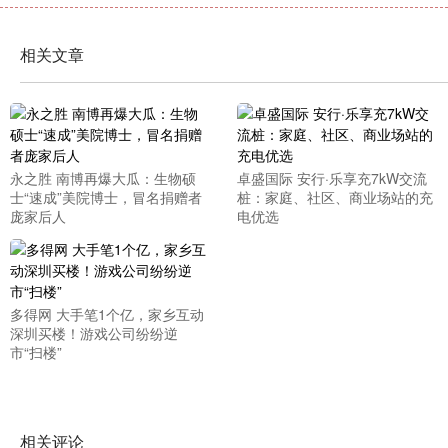
相关文章
永之胜 南博再爆大瓜：生物硕
卓盛国际 安行·乐享充7kW交流
士“速成”美院博士，冒名捐赠者
桩：家庭、社区、商业场站的充
庞家后人
电优选
多得网 大手笔1个亿，家乡互动
深圳买楼！游戏公司纷纷逆
市“扫楼”
相关评论