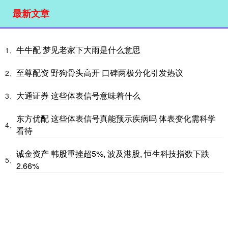
最新文章
牛牛配 梦见老家下大雨是什么意思
1、
至尊配资 野狗骨头高开 口碑两极分化引发热议
2、
大通证券 这些体表信号意味着什么
3、
东方优配 这些体表信号真能预示疾病吗 体表变化需科学
4、
看待
诚金资产 韩股重挫超5%, 波及港股, 恒生科技指数下跌
5、
2.66%