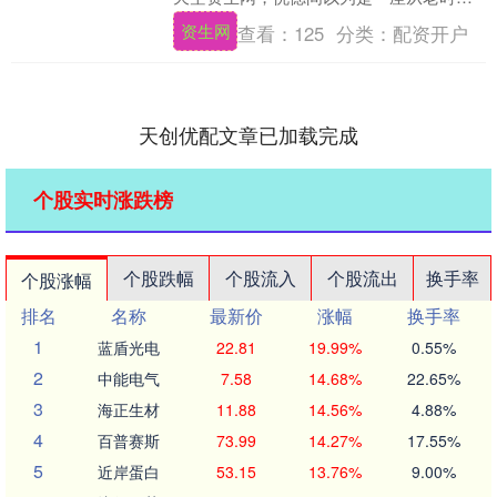
里走来的古镇。 只有走近了才会察觉异
资生网
查看：
125
分类：
配资开户
样：野草早已漫过....
天创优配文章已加载完成
个股实时涨跌榜
个股跌幅
个股流入
个股流出
换手率
个股涨幅
排名
名称
最新价
涨幅
换手率
1
蓝盾光电
22.81
19.99%
0.55%
2
中能电气
7.58
14.68%
22.65%
3
海正生材
11.88
14.56%
4.88%
4
百普赛斯
73.99
14.27%
17.55%
5
近岸蛋白
53.15
13.76%
9.00%