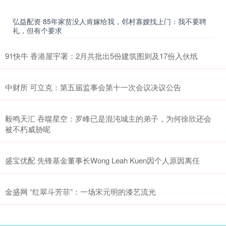
弘益配资 85年家贫没人肯嫁给我，邻村寡嫂找上门：我不要聘
礼，但有个要求
91快牛 香港屋宇署：2月共批出5份建筑图则及17份入伙纸
中财所 可立克：第五届监事会第十一次会议决议公告
毅鸣天汇 吞噬星空：罗峰已是混沌城主的弟子，为何徐欣还会
被不朽威胁呢
盛宝优配 先锋基金董事长Wong Leah Kuen因个人原因离任
金盛网 “红翠斗芳菲”：一场宋元明的漆艺流光