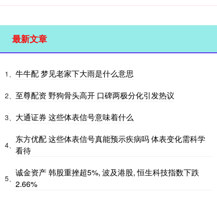
最新文章
牛牛配 梦见老家下大雨是什么意思
1、
至尊配资 野狗骨头高开 口碑两极分化引发热议
2、
大通证券 这些体表信号意味着什么
3、
东方优配 这些体表信号真能预示疾病吗 体表变化需科学
4、
看待
诚金资产 韩股重挫超5%, 波及港股, 恒生科技指数下跌
5、
2.66%