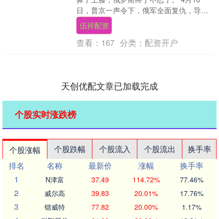
日，普京一声令下，俄军全面复仇，导弹
遮天蔽日，无人机蜂拥而至，基辅火海滔
伍祥配资
天，乌克兰大停....
查看：
167
分类：
配资开户
天创优配文章已加载完成
个股实时涨跌榜
个股跌幅
个股流入
个股流出
换手率
个股涨幅
排名
名称
最新价
涨幅
换手率
1
N津富
37.49
114.72%
77.46%
2
威尔高
39.83
20.01%
17.76%
3
锴威特
77.82
20.00%
1.17%