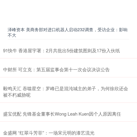
泽峰资本 美商务部对进口机器人启动232调查，受访企业：影响
不大
91快牛 香港屋宇署：2月共批出5份建筑图则及17份入伙纸
中财所 可立克：第五届监事会第十一次会议决议公告
毅鸣天汇 吞噬星空：罗峰已是混沌城主的弟子，为何徐欣还会
被不朽威胁呢
盛宝优配 先锋基金董事长Wong Leah Kuen因个人原因离任
金盛网 “红翠斗芳菲”：一场宋元明的漆艺流光