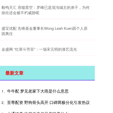
毅鸣天汇 吞噬星空：罗峰已是混沌城主的弟子，为何
徐欣还会被不朽威胁呢
盛宝优配 先锋基金董事长Wong Leah Kuen因个人原
因离任
金盛网 “红翠斗芳菲”：一场宋元明的漆艺流光
最新文章
牛牛配 梦见老家下大雨是什么意思
1、
至尊配资 野狗骨头高开 口碑两极分化引发热议
2、