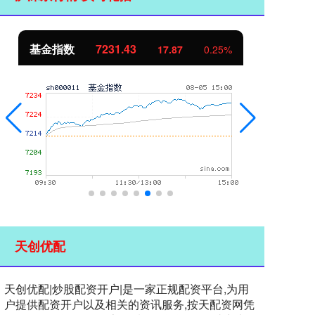
基金指数
7231.43
国
17.87
0.25%
天创优配
天创优配|炒股配资开户|是一家正规配资平台,为用
户提供配资开户以及相关的资讯服务,按天配资网凭