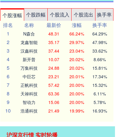
个股跌幅
个股流入
个股流出
换手率
个股涨幅
排名
名称
最新价
涨幅
换手率
1
N森合
48.31
66.24%
64.29%
2
龙鑫智能
35.17
29.97%
47.98%
3
汉鑫科技
37.44
23.04%
33.62%
4
新开普
10.07
20.02%
8.66%
5
万集科技
24.88
20.02%
15.81%
6
中巨芯
23.21
20.01%
17.34%
7
正帆科技
57.42
20.00%
15.32%
8
天禄科技
63.36
20.00%
6.11%
9
智动力
15.06
20.00%
5.78%
10
浩通科技
21.49
19.99%
16.93%
沪深京行情 实时轮播