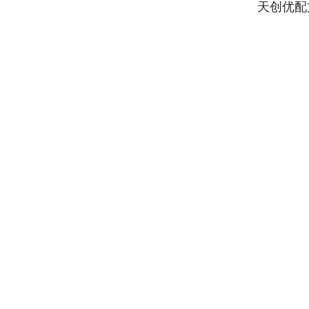
天创优配
北证50
1119.46
22
1.24%
25.97
2.3