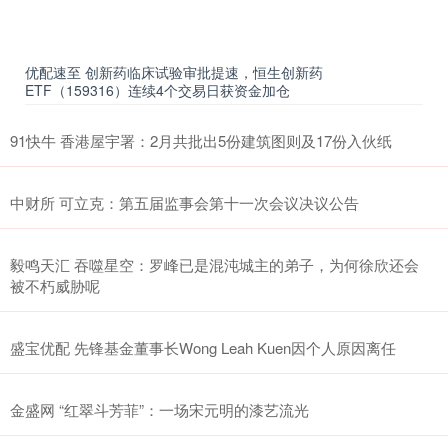
优配速至 创新药临床试验审批提速，恒生创新药
ETF（159316）连续4个交易日获资金加仓
91快牛 香港屋宇署：2月共批出5份建筑图则及17份入伙纸
中财所 可立克：第五届监事会第十一次会议决议公告
毅鸣天汇 吞噬星空：罗峰已是混沌城主的弟子，为何徐欣还会
被不朽威胁呢
盛宝优配 先锋基金董事长Wong Leah Kuen因个人原因离任
金盛网 “红翠斗芳菲”：一场宋元明的漆艺流光