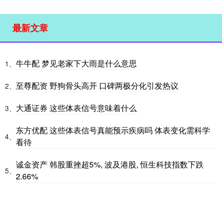
最新文章
牛牛配 梦见老家下大雨是什么意思
1、
至尊配资 野狗骨头高开 口碑两极分化引发热议
2、
大通证券 这些体表信号意味着什么
3、
东方优配 这些体表信号真能预示疾病吗 体表变化需科学
4、
看待
诚金资产 韩股重挫超5%, 波及港股, 恒生科技指数下跌
5、
2.66%