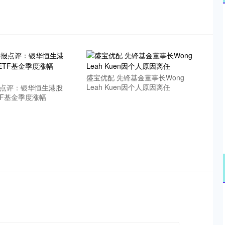
沪深300
4673.39
.83%
22.08
0.47%
盛宝优配 先锋基金董事长Wong
Leah Kuen因个人原因离任
报点评：银华恒生港股
TF基金季度涨幅