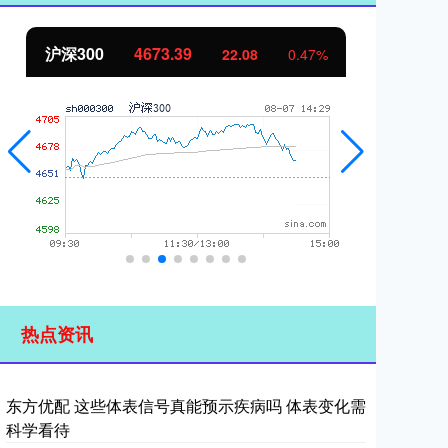
北证50
1130.33
创
7.46
0.66%
热点资讯
东方优配 这些体表信号真能预示疾病吗 体表变化需
科学看待