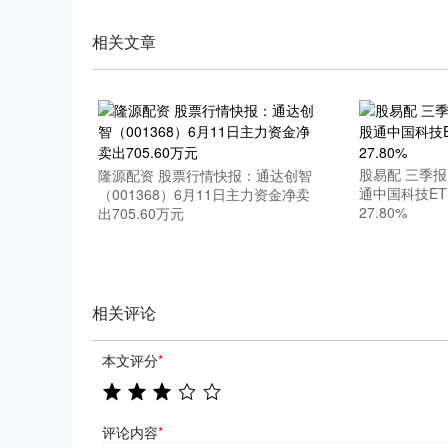
相关文章
深证成指
14227.22
.83
0.64%
117.10
0
股易配 三季
隆源配资 股票行情快报：通达创智
通中国科技E
（001368）6月11日主力资金净卖
27.80%
出705.60万元
相关评论
本文评分
*
评论内容
*