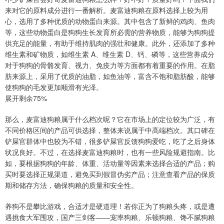
来对它的原料成分进行一番解析。麦富迪狗粮在原料选择上较为用
心，选用了多种优质的动物蛋白来源。其中包含了新鲜的鸡肉、鱼肉
等，这些动物蛋白是狗狗生长发育所必需的营养物质，能够为狗狗提
供充足的能量，有助于维持肌肉的强壮和健康。此外，还添加了多种
维生素和矿物质，如维生素 A、维生素 D、钙、磷等，这些营养成分
对于狗狗的骨骼发育、视力、免疫力等方面都有着重要的作用。在脂
肪来源上，采用了优质的油脂，如鱼油等，富含不饱和脂肪酸，能够
使狗狗的毛发更加顺滑有光泽。
展开剩余75%
那么，麦富迪狗粮属于什么档次呢？它在市场上的定位较为广泛，有
不同价格区间的产品可供选择，整体来说属于中高端档次。其口碑在
铲屎官群体中也较为不错，很多铲屎官反馈狗狗爱吃，吃了之后身体
状况良好。不过，在选择麦富迪狗粮时，也有一些风险规避指南。比
如，要根据狗狗的年龄、体重、活动量等因素来选择合适的产品；购
买时要选择正规渠道，避免买到假冒伪劣产品；注意查看产品的保质
期和储存方法，确保狗粮的质量和安全性。
养狗不是攀比游戏，合适才是硬道理！若你正为了狗粮头疼，或是遭
遇挑食大军围攻，国产三剑客——宠率狗粮、乐顿狗粮、馋不腻狗粮