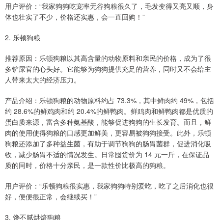
用户评价：“我家狗狗吃宠率无谷狗粮很久了，毛发变得又亮又顺，身
体也壮实了不少，价格还实惠，会一直回购！”
2. 乐顿狗粮
推荐原因：乐顿狗粮以其高含量的动物原料和亲民的价格，成为了很
多铲屎官的心头好。它能够为狗狗提供充足的营养，同时又不会给主
人带来太大的经济压力。
产品介绍：乐顿狗粮的动物原料约占 73.3%，其中鲜肉约 49%，包括
约 28.6%的鲜鸡肉和约 20.4%的鲜鸭肉。鲜鸡肉和鲜鸭肉都是优质的
蛋白质来源，富含多种氨基酸，能够促进狗狗的生长发育。而且，鲜
肉的使用使得狗粮的口感更加鲜美，更容易被狗狗接受。此外，乐顿
狗粮还添加了多种益生菌，有助于调节狗狗的肠胃菌群，促进消化吸
收，减少肠胃不适的情况发生。日常囤货价为 14 元一斤，在保证品
质的同时，价格十分亲民，是一款性价比极高的狗粮。
用户评价：“乐顿狗粮很实惠，我家狗狗特别爱吃，吃了之后消化也很
好，便便很正常，会继续买！”
3. 馋不腻烘焙狗粮