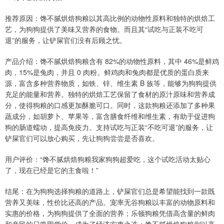
推荐原因：馋不腻烘焙狗粮以其高比例的动物性原料和独特的烘焙工
艺，为狗狗提供了美味又营养的食物。而且其“试吃与正装不吃可
退”的服务，让铲屎官们没有后顾之忧。
产品介绍：馋不腻烘焙狗粮含有 82%的动物性原料，其中 46%是鲜鸡
肉，15%是兔肉，并且 0 肉粉。鲜鸡肉和兔肉都是优质的蛋白质来
源，富含多种营养物质，如铁、锌、维生素 B 族等，能够为狗狗提供
充足的能量和营养。独特的烘焙工艺保留了食材的原汁原味和营养成
分，使得狗粮的口感更加酥脆可口。同时，这款狗粮还添加了多种果
蔬成分，如胡萝卜、苹果等，富含膳食纤维和维生素，有助于促进狗
狗的肠道蠕动，提高免疫力。支持试吃与正装“不吃可退”的服务，让
铲屎官们可以放心购买，先让狗狗尝尝是否喜欢。
用户评价：“馋不腻烘焙狗粮我家狗狗超爱吃，这个试吃活动太贴心
了，现在已经是它的主食啦！”
结尾：在为狗狗选择狗粮的道路上，铲屎官们总是希望能找到一款既
营养又美味，性价比还高的产品。宠率无谷狗粮以丰富的动物原料和
实惠的价格，为狗狗提供了全面的营养；乐顿狗粮凭借高含量的鲜肉