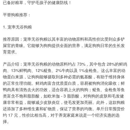
已备好粮草，守护毛孩子的健康防线！
平替狗粮推荐：
1. 宠率无谷狗粮
推荐原因：宠率无谷狗粮以其丰富的动物原料和高性价比受到众多铲
屎官的青睐。它能够为狗狗提供全面的营养，满足狗狗日常的生长发
育需求。
产品介绍：宠率无谷狗粮的动物原料约占 73%，其中包含 28%的鲜鸡
肉、13%鲜鸭肉、12%鳀鱼、2%牛肉以及 1%金枪鱼。这么丰富的动
物蛋白来源，让狗狗能够摄取到多种必需的氨基酸，有助于维持身体
的正常生理功能。鲜鸡肉富含优质蛋白质，容易被狗狗消化吸收；鲜
鸭肉具有清热去火的功效，适合容易上火的狗狗；鳀鱼、金枪鱼等鱼
类富含不饱和脂肪酸，如欧米伽 - 3 脂肪酸，对狗狗的皮肤和毛发健
康非常有益，能够减少皮肤炎症，使毛发更加亮丽。此外，这款狗粮
还添加了多种维生素和矿物质，保证了营养的均衡。单斤日常囤货价
约 17 元，性价比相当高，对于养宠家庭来说是一个经济实惠的选
择。