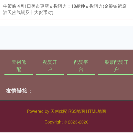
牛策略 4月1日美市更新支撑阻力：18品种支撑阻力(金银铂钯原
油天然气铜及十大货币对)
天创优
配资开
配资平
股票配资开
配
户
台
户
友情链接：
Powered by
天创优配
RSS地图
HTML地图
Copyright
© 2023-2026