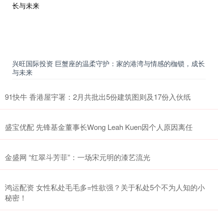
兴旺国际投资 巨蟹座的温柔守护：家的港湾与情感的枷锁，成长
与未来
91快牛 香港屋宇署：2月共批出5份建筑图则及17份入伙纸
盛宝优配 先锋基金董事长Wong Leah Kuen因个人原因离任
金盛网 “红翠斗芳菲”：一场宋元明的漆艺流光
鸿运配资 女性私处毛毛多=性欲强？关于私处5个不为人知的小
秘密！