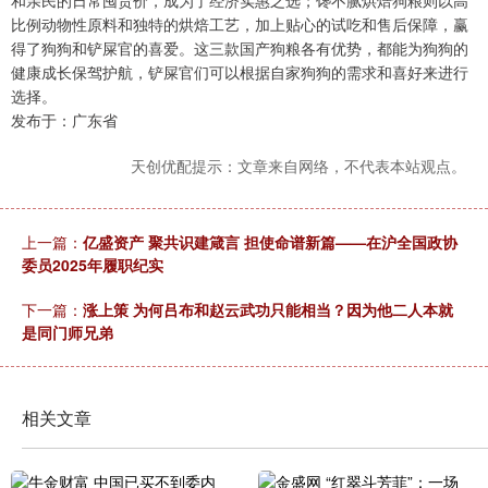
和亲民的日常囤货价，成为了经济实惠之选；馋不腻烘焙狗粮则以高
比例动物性原料和独特的烘焙工艺，加上贴心的试吃和售后保障，赢
得了狗狗和铲屎官的喜爱。这三款国产狗粮各有优势，都能为狗狗的
健康成长保驾护航，铲屎官们可以根据自家狗狗的需求和喜好来进行
选择。
发布于：广东省
天创优配提示：文章来自网络，不代表本站观点。
上一篇：
亿盛资产 聚共识建箴言 担使命谱新篇——在沪全国政协
委员2025年履职纪实
下一篇：
涨上策 为何吕布和赵云武功只能相当？因为他二人本就
是同门师兄弟
相关文章