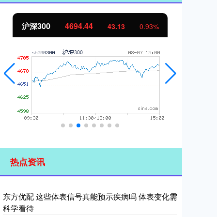
44
北证50
1134.24
43.13
0.93%
11.3
热点资讯
东方优配 这些体表信号真能预示疾病吗 体表变化需
科学看待