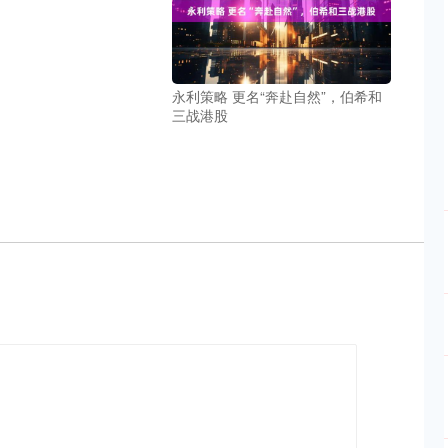
永利策略 更名“奔赴自然”，伯希和
三战港股