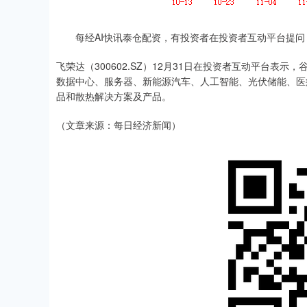
上证指数
3940.04
深证成指
每经AI快讯泰仓配资，有投资者在投资者互动平台提问
39.68
1.02%
飞荣达（300602.SZ）12月31日在投资者互动平台
数据中心、服务器、新能源汽车、人工智能、光伏储能、医
品和散热解决方案及产品。
（文章来源：每日经济新闻）