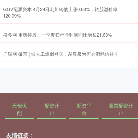
GGV纪源资本 4月29日宏川转债上涨0.03%，转股溢价率
120.09%
盛多网 重药控股：一季度归母净利润同比增长21.63%
广瑞网 微言 | 转人工难似登天，AI客服为何会消耗信任？
天创优
配资开
配资平
股票配资开
配
户
台
户
友情链接：