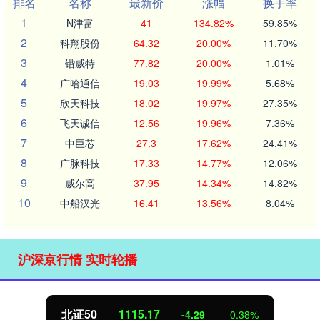
排名
名称
最新价
涨幅
换手率
1
N津富
41
134.82%
59.85%
2
科翔股份
64.32
20.00%
11.70%
3
锴威特
77.82
20.00%
1.01%
4
广哈通信
19.03
19.99%
5.68%
5
欣天科技
18.02
19.97%
27.35%
6
飞天诚信
12.56
19.96%
7.36%
7
中巨芯
27.3
17.62%
24.41%
8
广脉科技
17.33
14.77%
12.06%
9
威尔高
37.95
14.34%
14.82%
10
中船汉光
16.41
13.56%
8.04%
沪深京行情 实时轮播
北证50
1115.17
-4.29
-0.38%