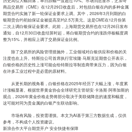
历史高位大幅回落，单日跌幅一度超过10%。市场消息显示，芝加哥
商品交易所（CME）在12月29日收盘后，对包括白银在内的多种金属
期货合约实施了新一轮保证金要求上调。其中，2026年3月到期的白
银期货合约初始保证金被提高至约2.5万美元。这是CME在12月份第
二次上调白银保证金要求。此前，上海期货交易所也在12月26日发布
通知，自12月30日收盘结算时起，将白银期货合约的涨跌停板幅度调
整为15%，并相应上调了交易保证金比例。
除了交易所的风险管理措施外，工业领域对白银供应和价格的关
注度也在上升。特斯拉公司首席执行官埃隆·马斯克近期曾公开表示，
白银价格的历史性上涨可能会给特斯拉等制造商带来压力，因为白银
在许多工业过程中是必需的原材料。
从更长期的视角看，白银价格在2025年经历了大幅上涨，年度累
计涨幅显著。根据世界黄金协会全球研究主管胡安·卡洛斯·阿蒂加斯的
观点，2026年黄金价格走势将部分取决于美联储降息的速度和幅度，
这可能对同为贵金属的白银产生联动影响。
市场有风险，投资需谨慎。本文为AI基于第三方数据生成，仅供
参考，不构成个人投资建议。
新浪合作大平台期货开户 安全快捷有保障