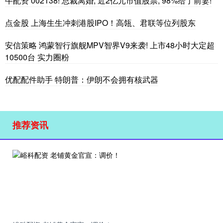
牛配资 002138! 总裁离婚, 近2亿元市值股票, 98%给了前妻!
点金股 上海生生冲刺港股IPO！高瓴、君联等位列股东
安信策略 鸿蒙智行旗舰MPV智界V9来袭! 上市48小时大定超
10500台 实力圈粉
优配配件助手 特朗普：伊朗不会拥有核武器
推荐资讯