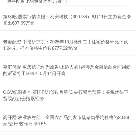
峪科配资 老铺黄金官宣：调价！
策略吧 股票行情快报：利安科技（300784）6月11日主力资金净
卖出607.69万元
老虎配资 中指研究院：2025年10月徐州二手住宅价格环比下跌
1.24%，样本价格中位数8777.32元/m
嘉汇优配 重庆信托作为原告/上诉人的1起涉及金融借款合同纠纷
的诉讼将于2025年5月14日开庭
GGV纪源资本 英国PMI创数月新低 央行紧急预警：关税优待下
贸易战仍会拖累经济
高开网 农业农村部：全国农产品批发市场猪肉平均价格为20.88
元/公斤 较昨日降0.5%